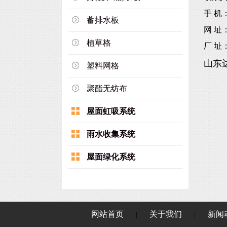
手 机
蓄排水板
网 址
植草格
厂 址
山东
塑料网格
聚酯无纺布
屋面虹吸系统
雨水收集系统
屋面绿化系统
网站首页
关于我们
新闻
|
|